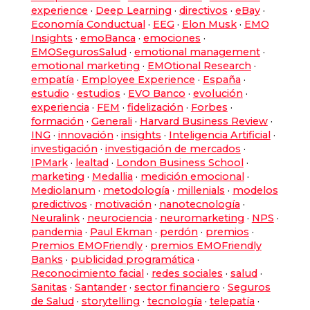
experience
·
Deep Learning
·
directivos
·
eBay
·
Economía Conductual
·
EEG
·
Elon Musk
·
EMO
Insights
·
emoBanca
·
emociones
·
EMOSegurosSalud
·
emotional management
·
emotional marketing
·
EMOtional Research
·
empatía
·
Employee Experience
·
España
·
estudio
·
estudios
·
EVO Banco
·
evolución
·
experiencia
·
FEM
·
fidelización
·
Forbes
·
formación
·
Generali
·
Harvard Business Review
·
ING
·
innovación
·
insights
·
Inteligencia Artificial
·
investigación
·
investigación de mercados
·
IPMark
·
lealtad
·
London Business School
·
marketing
·
Medallia
·
medición emocional
·
Mediolanum
·
metodología
·
millenials
·
modelos
predictivos
·
motivación
·
nanotecnología
·
Neuralink
·
neurociencia
·
neuromarketing
·
NPS
·
pandemia
·
Paul Ekman
·
perdón
·
premios
·
Premios EMOFriendly
·
premios EMOFriendly
Banks
·
publicidad programática
·
Reconocimiento facial
·
redes sociales
·
salud
·
Sanitas
·
Santander
·
sector financiero
·
Seguros
de Salud
·
storytelling
·
tecnología
·
telepatía
·