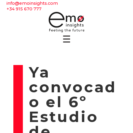
info@emoinsights.com
+34 915 670 777
☰
Ya
convocad
o el 6º
Estudio
de