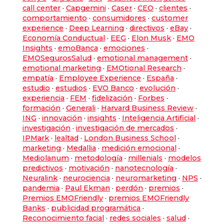
call center
·
Capgemini
·
Caser
·
CEO
·
clientes
·
comportamiento
·
consumidores
·
customer
experience
·
Deep Learning
·
directivos
·
eBay
·
Economía Conductual
·
EEG
·
Elon Musk
·
EMO
Insights
·
emoBanca
·
emociones
·
EMOSegurosSalud
·
emotional management
·
emotional marketing
·
EMOtional Research
·
empatía
·
Employee Experience
·
España
·
estudio
·
estudios
·
EVO Banco
·
evolución
·
experiencia
·
FEM
·
fidelización
·
Forbes
·
formación
·
Generali
·
Harvard Business Review
·
ING
·
innovación
·
insights
·
Inteligencia Artificial
·
investigación
·
investigación de mercados
·
IPMark
·
lealtad
·
London Business School
·
marketing
·
Medallia
·
medición emocional
·
Mediolanum
·
metodología
·
millenials
·
modelos
predictivos
·
motivación
·
nanotecnología
·
Neuralink
·
neurociencia
·
neuromarketing
·
NPS
·
pandemia
·
Paul Ekman
·
perdón
·
premios
·
Premios EMOFriendly
·
premios EMOFriendly
Banks
·
publicidad programática
·
Reconocimiento facial
·
redes sociales
·
salud
·