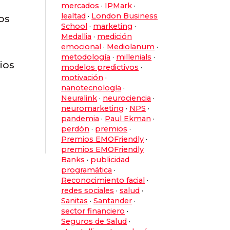
mercados
·
IPMark
·
lealtad
·
London Business
os
School
·
marketing
·
Medallia
·
medición
emocional
·
Mediolanum
·
metodología
·
millenials
·
ios
modelos predictivos
·
motivación
·
nanotecnología
·
Neuralink
·
neurociencia
·
neuromarketing
·
NPS
·
pandemia
·
Paul Ekman
·
perdón
·
premios
·
Premios EMOFriendly
·
premios EMOFriendly
Banks
·
publicidad
programática
·
Reconocimiento facial
·
redes sociales
·
salud
·
Sanitas
·
Santander
·
sector financiero
·
Seguros de Salud
·