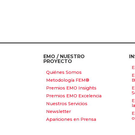
EMO / NUESTRO
IN
PROYECTO
E
Quiénes Somos
E
Metodología FEM®
B
Premios EMO Insights
E
S
Premios EMO Excelencia
E
Nuestros Servicios
l
Newsletter
E
o
Apariciones en Prensa