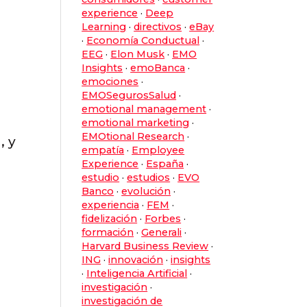
experience
·
Deep
Learning
·
directivos
·
eBay
·
Economía Conductual
·
EEG
·
Elon Musk
·
EMO
Insights
·
emoBanca
·
d
emociones
·
EMOSegurosSalud
·
emotional management
·
emotional marketing
·
EMOtional Research
·
, y
empatía
·
Employee
Experience
·
España
·
estudio
·
estudios
·
EVO
Banco
·
evolución
·
experiencia
·
FEM
·
fidelización
·
Forbes
·
formación
·
Generali
·
Harvard Business Review
·
ING
·
innovación
·
insights
·
Inteligencia Artificial
·
investigación
·
investigación de