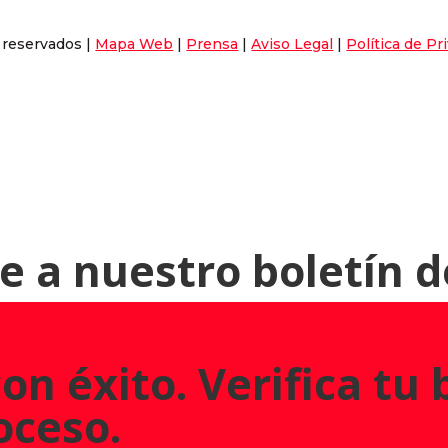
 reservados |
Mapa Web
|
Prensa
|
Aviso Legal
|
Política de Pr
e a nuestro boletín d
on éxito. Verifica tu
oceso.