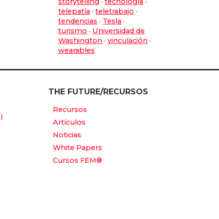
storytelling
·
tecnología
·
telepatía
·
teletrabajo
·
tendencias
·
Tesla
·
turismo
·
Universidad de
Washington
·
vinculación
·
wearables
THE FUTURE/RECURSOS
Recursos
l
Artículos
Noticias
White Papers
Cursos FEM®