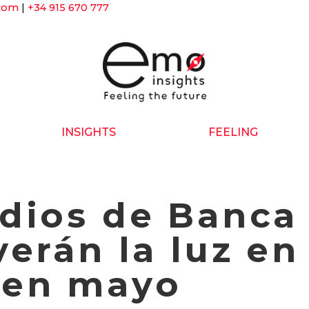
.com
|
+34 915 670 777
INSIGHTS
FEELING
O
ESTUDIOS
CASOS DE ÉXITO
udios de Banca
verán la luz en
 en mayo